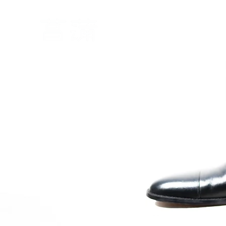
​
​サブスクで履くスマート
オーダーメイド3Dシューズ