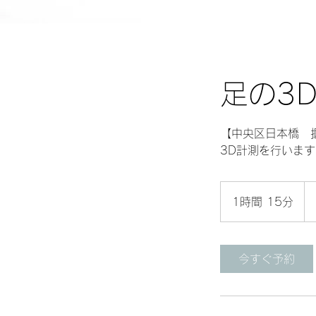
足の3
【中央区日本橋 
3D計測を行います
金
額
1時間 15分
1
は
コ
時
ー
1
ス
毎
5
に
今すぐ予約
設
分
定
最
低
契
約