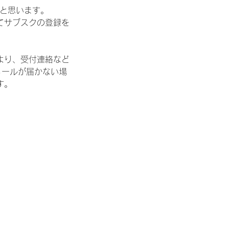
ばと思います。
てサブスクの登録を
より、受付連絡など
メールが届かない場
す。