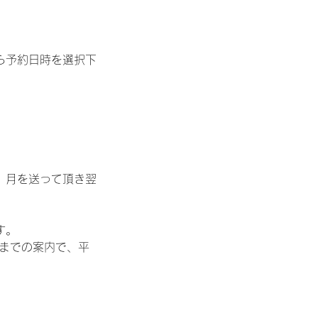
ら予約日時を選択下
。月を送って頂き翌
す。
までの案内で、平