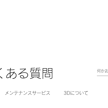
ホーム
菖
くある質問
メンテナンスサービス
3Dについて